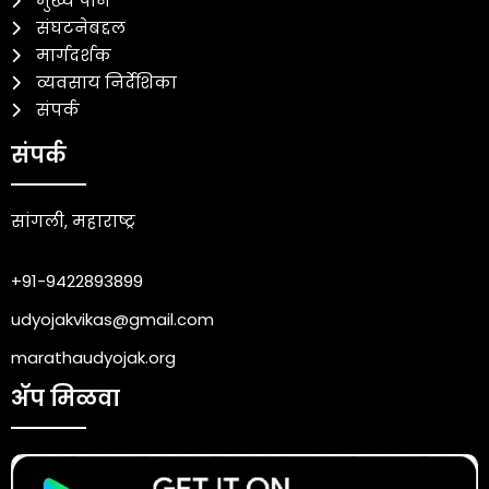
मुख्य पान
संघटनेबद्दल
मार्गदर्शक
व्यवसाय निर्देशिका
संपर्क
संपर्क
सांगली, महाराष्ट्र
+91-9422893899
udyojakvikas@gmail.com
marathaudyojak.org
ॲप मिळवा