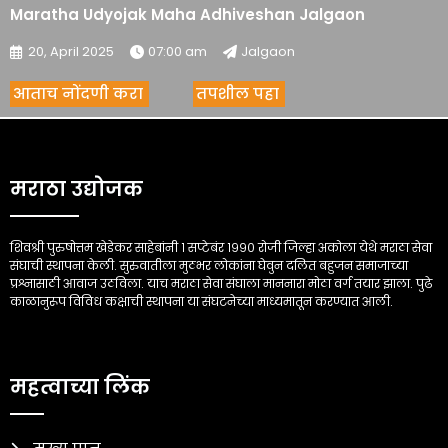
Maratha Udyojak Maha Adhiveshan Jalgaon
20, April 2025
07:00 am
Jalgaon
आताच नोंदणी करा
तपशील पहा
मराठा उद्योजक
शिवश्री पुरुषोत्तम खेडेकर साहेबांनी १ सप्टेबंर १९९० रोजी जिल्हा अकोला येथे मराठा सेवा
संघाची स्थापना केली. सुरुवातीला मुठभर लोकांना घेवुन दलित बहुजन समाजाच्या
प्रश्नासाठी आवाज उठविला. याच मराठा सेवा संघाला माननारा मोठा वर्ग तयार झाला. पुढे
काळानुरूप विविध कक्षाची स्थापना या संघटनेच्या माध्यमातून करण्यात आली.
महत्वाच्या लिंक