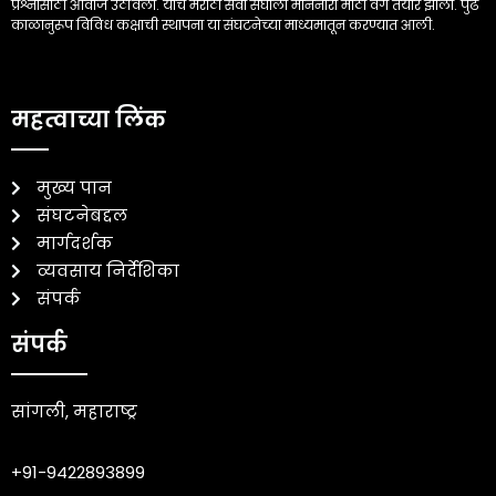
प्रश्नासाठी आवाज उठविला. याच मराठा सेवा संघाला माननारा मोठा वर्ग तयार झाला. पुढे
काळानुरूप विविध कक्षाची स्थापना या संघटनेच्या माध्यमातून करण्यात आली.
महत्वाच्या लिंक
मुख्य पान
संघटनेबद्दल
मार्गदर्शक
व्यवसाय निर्देशिका
संपर्क
संपर्क
सांगली, महाराष्ट्र
+91-9422893899