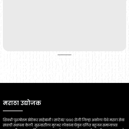
मराठा उद्योजक
शिवश्री पुरुषोत्तम खेडेकर साहेबांनी १ सप्टेबंर १९९० रोजी जिल्हा अकोला येथे मराठा सेवा
संघाची स्थापना केली. सुरुवातीला मुठभर लोकांना घेवुन दलित बहुजन समाजाच्या