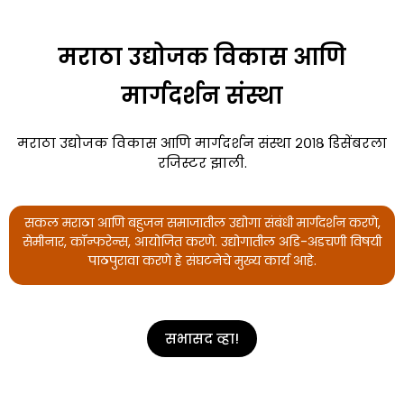
मराठा उद्योजक विकास आणि
मार्गदर्शन संस्था
मराठा उद्योजक विकास आणि मार्गदर्शन संस्था २०१८ डिसेंबरला
रजिस्टर झाली.
सकल मराठा आणि बहुजन समाजातील उद्योगा संबंधी मार्गदर्शन करणे,
सेमीनार, कॉन्फरेन्स, आयोजित करणे. उद्योगातील अडि-अडचणी विषयी
पाठपुरावा करणे हे संघटनेचे मुख्य कार्य आहे.
सभासद व्हा!