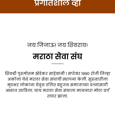
प्रगतिशील व्हा
जय जिजाऊ! जय शिवराय!
मराठा सेवा संघ
शिवश्री पुरुषोत्तम खेडेकर साहेबांनी १ सप्टेबंर १९९० रोजी जिल्हा
अकोला येथे मराठा सेवा संघाची स्थापना केली. सुरुवातीला
मुठभर लोकांना घेवुन दलित बहुजन समाजाच्या प्रश्नासाठी
आवाज उठविला. याच मराठा सेवा संघाला माननारा मोठा वर्ग
तयार झाला.