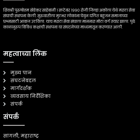
शिवश्री पुरुषोत्तम खेडेकर साहेबांनी १ सप्टेबंर १९९० रोजी जिल्हा अकोला येथे मराठा सेवा
संघाची स्थापना केली. सुरुवातीला मुठभर लोकांना घेवुन दलित बहुजन समाजाच्या
प्रश्नासाठी आवाज उठविला. याच मराठा सेवा संघाला माननारा मोठा वर्ग तयार झाला. पुढे
काळानुरूप विविध कक्षाची स्थापना या संघटनेच्या माध्यमातून करण्यात आली.
महत्वाच्या लिंक
मुख्य पान
संघटनेबद्दल
मार्गदर्शक
व्यवसाय निर्देशिका
संपर्क
संपर्क
सांगली, महाराष्ट्र