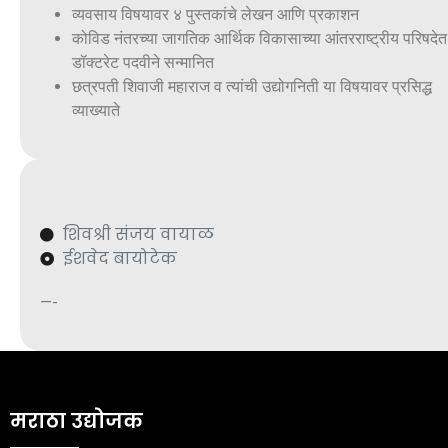
व्यवसाय विषयावर ४ पुस्तकांचे लेखन आणि प्रकाशन
कोविड नंतरच्या जागतिक आर्थिक विकासाच्या आंतरराष्ट्रीय परिषदेत
डॉक्टरेट पदवीने सन्मानित
छत्रपती शिवाजी महाराज व त्यांची उद्योगनिती या विषयावर प्रसिद्ध
व्याख्याते
शिवश्री संजय वायाळ
ईशवेद बायोटेक
—-
मराठा उद्योजक