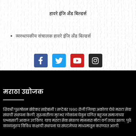
हावरे इंजि अँड बिल्डर्स
व्यस्थापकीय संचालक हावरे इंजि अँड बिल्डर्स
मराठा उद्योजक
शिवश्री पुरुषोत्तम खेडेकर साहेबांनी १ सप्टेबंर १९९० रोजी जिल्हा अकोला येथे मराठा सेवा
संघाची स्थापना केली. सुरुवातीला मुठभर लोकांना घेवुन दलित बहुजन समाजाच्या
प्रश्नासाठी आवाज उठविला. याच मराठा सेवा संघाला माननारा मोठा वर्ग तयार झाला. पुढे
काळानुरूप विविध कक्षाची स्थापना या संघटनेच्या माध्यमातून करण्यात आली.