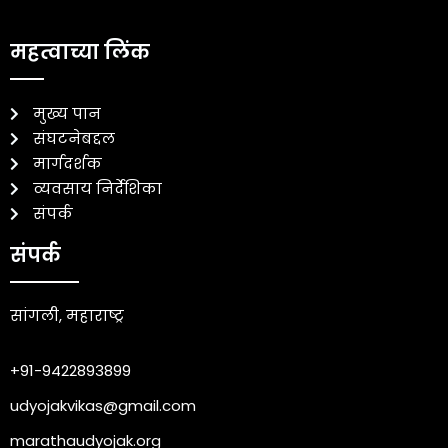
महत्वाच्या लिंक
मुख्य पान
संघटनेबद्दल
मार्गदर्शक
व्यवसाय निर्देशिका
संपर्क
संपर्क
सांगली, महाराष्ट्र
+91-9422893899
udyojakvikas@gmail.com
marathaudyojak.org