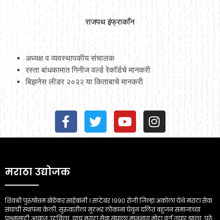
राजपथ इंफ्राकाँन
अध्यक्ष व व्यवस्थापकीय संचालक
रस्ता बांधकामात गिनीज वर्ल्ड रेकॉर्डचे मानकरी
बिझनेस लीडर २०२२ या किताबाचे मानकरी
मराठा उद्योजक
शिवश्री पुरुषोत्तम खेडेकर साहेबांनी १ सप्टेबंर १९९० रोजी जिल्हा अकोला येथे मराठा सेवा
संघाची स्थापना केली. सुरुवातीला मुठभर लोकांना घेवुन दलित बहुजन समाजाच्या
प्रश्नासाठी आवाज उठविला. याच मराठा सेवा संघाला माननारा मोठा वर्ग तयार झाला. पुढे