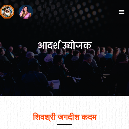
आदर्श उद्योजक
शिवश्री जगदीश कदम