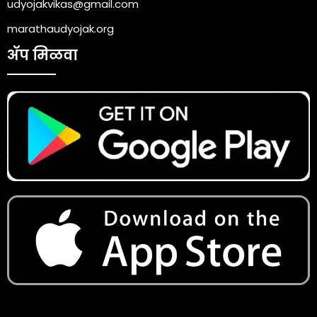
udyojakvikas@gmail.com
marathaudyojak.org
ॲप मिळवा