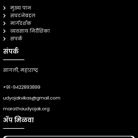
मुख्य पान
संघटनेबद्दल
मार्गदर्शक
व्यवसाय निर्देशिका
संपर्क
संपर्क
सांगली, महाराष्ट्र
+91-9422893899
udyojakvikas@gmail.com
marathaudyojak.org
ॲप मिळवा