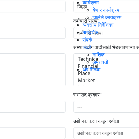
कार्यक्रम
येणार कार्यक्रम
झालेले कार्यक्रम
कर्मचारी संख्या
व्यवसाय निर्देशिका
मार्गदर्शक
संपर्क
सध्या उद्योग वाढीसाठी भेडसावणाऱ्या 
जिल्हे
नाशिक
अमरावती
ॲप मिळवा
सभासद प्रकार"
उद्योजक कक्षा कडून अपेक्षा