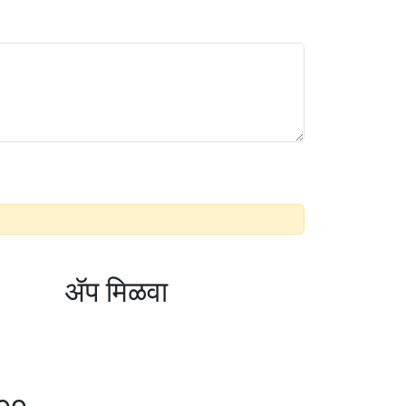
ॲप मिळवा