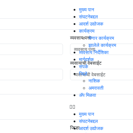
मुख्य पान
सद नोंदणी फॉर्म
संघटनेबद्दल
आदर्श उद्योजक
कार्यक्रम
व्यवसाय पत्ता
येणार कार्यक्रम
झालेले कार्यक्रम
व्यवसाय निर्देशिका
मार्गदर्शक
व्यसायाची वेबसाईट
संपर्क
जिल्हे
नाशिक
अमरावती
ॲप मिळवा
मुख्य पान
संघटनेबद्दल
जिल्हा
आदर्श उद्योजक