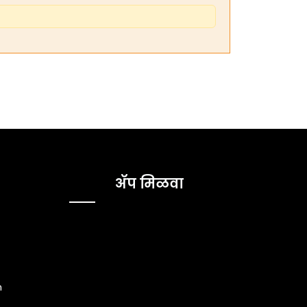
ॲप मिळवा
m