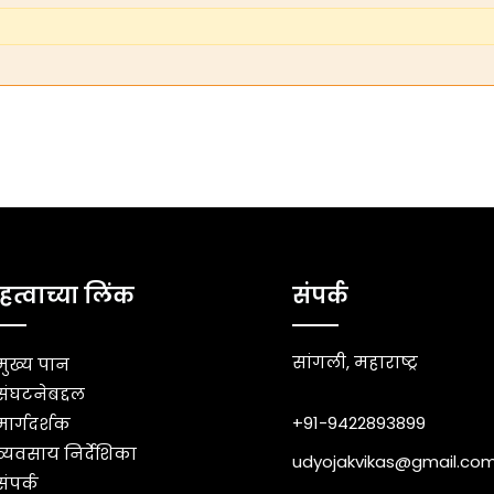
हत्वाच्या लिंक
संपर्क
सांगली, महाराष्ट्र
मुख्य पान
संघटनेबद्दल
+91-9422893899
मार्गदर्शक
व्यवसाय निर्देशिका
udyojakvikas@gmail.co
संपर्क