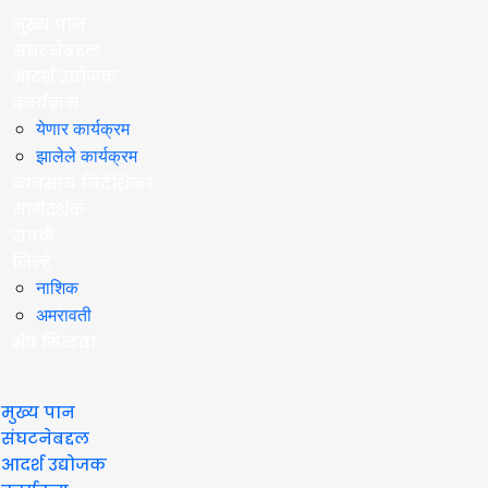
मुख्य पान
संघटनेबद्दल
आदर्श उद्योजक
कार्यक्रम
येणार कार्यक्रम
झालेले कार्यक्रम
व्यवसाय निर्देशिका
मार्गदर्शक
संपर्क
जिल्हे
नाशिक
अमरावती
ॲप मिळवा
मुख्य पान
संघटनेबद्दल
आदर्श उद्योजक