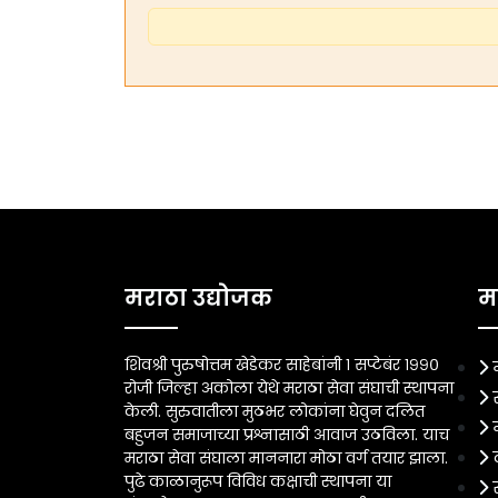
मराठा उद्योजक
म
शिवश्री पुरुषोत्तम खेडेकर साहेबांनी १ सप्टेबंर १९९०
रोजी जिल्हा अकोला येथे मराठा सेवा संघाची स्थापना
केली. सुरुवातीला मुठभर लोकांना घेवुन दलित
बहुजन समाजाच्या प्रश्नासाठी आवाज उठविला. याच
मराठा सेवा संघाला माननारा मोठा वर्ग तयार झाला.
पुढे काळानुरूप विविध कक्षाची स्थापना या